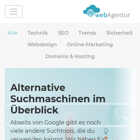
Alle
Technik
SEO
Trends
Sicherheit
Webdesign
Online-Marketing
Domains & Hosting
Alternative
Suchmaschinen im
Überblick
Abseits von Google gibt es noch
viele andere Suchtools, die du
verwenden kannst. Wir haben für