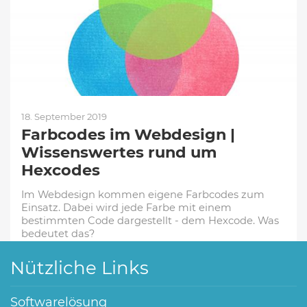
18. September 2019
Farbcodes im Webdesign |
Wissenswertes rund um
Hexcodes
Im Webdesign kommen eigene Farbcodes zum
Einsatz. Dabei wird jede Farbe mit einem
bestimmten Code dargestellt - dem Hexcode. Was
bedeutet das?
Nützliche Links
Softwarelösung