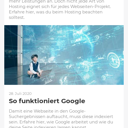
mehr Leistungen an. Doch nicht jede Art von
Hosting eignet sich für jedes Webseiten-Projekt.
Erfahre hier, was du beim Hosting beachten
solltest.
28. Juli 2020
So funktioniert Google
Damit eine Webseite in den Google-
Suchergebnissen auftaucht, muss diese indexiert
sein. Erfahre hier, wie Google arbeitet und wie du
deine Seite indexieren lassen kannst.